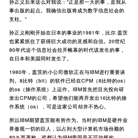
孙正义后来这么对我说：”正是那一天的事，是我从
事出版的起点。我确信出版将成为数字信息社会的
支柱。”
孙正义刚刚开始在日本的事业的1981年，比尔·盖茨
也紧紧抓住了获得巨大成功的灵感和自信。20世纪
80年代这个信息社会拉开帷幕的时代该发生的事，
在日本和美国同时发生了。
1980年，盖茨的小公司微软正在与IBM进行重要谈
判。8比特（bit）的软件已经在CPM（8比特的os）
的os（操作系统）上运作。IBM首先把目光投向研
发出CPM的公司，希望他们能再开发出16比特的操
作系统（os），可是这家公司却并不热心。
所以IBM期望盖茨能有所作为。当时的IBM是硬件业
界傲视一切的巨人，以占到大型计算机市场份额的
80％而著称。谁都认为IBM帝国是不可动摇的。