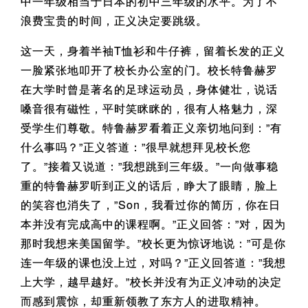
中一年级相当于日本的初中三年级的水平。为了不
浪费宝贵的时间，正义决定要跳级。
这一天，身着半袖T恤衫和牛仔裤，留着长发的正义
一脸紧张地叩开了校长办公室的门。校长特鲁赫罗
在大学时曾是著名的足球运动员，身体健壮，说话
嗓音很有磁性，平时笑眯眯的，很有人格魅力，深
受学生们尊敬。特鲁赫罗看着正义亲切地问到：”有
什么事吗？”正义答道：”很早就想拜见校长您
了。”接着又说道：”我想跳到三年级。”一向做事稳
重的特鲁赫罗听到正义的话后，睁大了眼睛，脸上
的笑容也消失了，”Son，我看过你的简历，你在日
本并没有完成高中的课程啊。”正义回答：”对，因为
那时我想来美国留学。”校长更为惊讶地说：”可是你
连一年级的课也没上过，对吗？”正义回答道：”我想
上大学，越早越好。”校长并没有为正义冲动的决定
而感到震惊，却重新领教了东方人的进取精神。