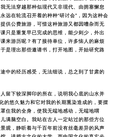
，我无法穿越那种似现代又非现代、由拥塞懈怠
永远在轮流召开着的种种“研讨会”，因为这种会
人提供公费旅游，可惜这种旅游又都因嘈杂而无
讲课只是重复早已完成的思维，能少则少，外出
讲课来游历呢？有了接待单位，许多恼人的麻烦
。于是理出那些邀请书，打开地图，开始研究路
旅途中的经历感受，无法细说，总之到了甘肃的
文人留下较深脚印的所在，说明我心底的山水并
文化的悠久魅力和它对我的长期熏染造成的，要摆
压罩住我的全身，使我无端地感动，无端地喟
会儿满脑空白。我站在古人一定站过的那些方位
然景观，静听着与千百年前没有丝毫差异的风声
书馆，讲授古文化的大学，而中国文化的真实步