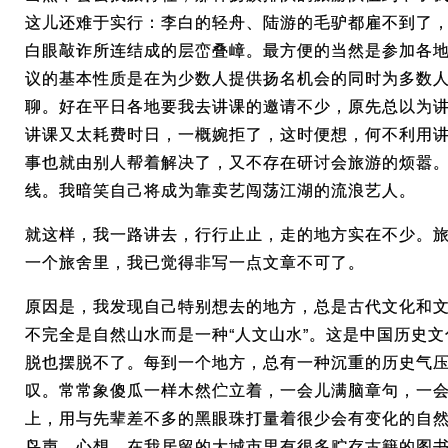
这儿还难于实行：李白的轻舟、陆游的毛驴都雇不到了
白眼敲诈所连结成的层峦叠嶂。最方便的当然是参加各地
议的基本性质是在为少数人提供扬名机会的同时为多数
聊。好在平日各地要我去讲课的邀请不少，原先总以为
讲课又太耗费时日，一概婉拒了，这时便想，何不利用
事也就由别人帮着解决了，又不存在研讨会旅游的烦嚣
线。我暗笑自己将成为靠卖艺闯荡江湖的流浪艺人。
就这样，我一路讲去，行行止止，走的地方实在不少。
一个旅舍里，我已觉得非写一点文章不可了。
原因是，我发现自己特别想去的地方，总是古代文化和
不完全是自然山水而是一种“人文山水”。这是中国历史
脱也摆脱不了。每到一个地方，总有一种沉重的历史气
叹。常常象傻瓜一样木然伫立着，一会儿满脑章句，一
上，用与先辈差不多的黑眼珠打量着很少会有变化的自
鸟声，心想，在我居留的大城市里有很多贮存古籍的图