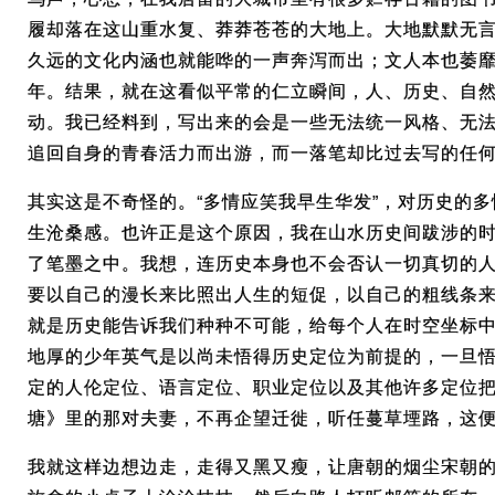
履却落在这山重水复、莽莽苍苍的大地上。大地默默无
久远的文化内涵也就能哗的一声奔泻而出；文人本也萎
年。结果，就在这看似平常的仁立瞬间，人、历史、自
动。我已经料到，写出来的会是一些无法统一风格、无
追回自身的青春活力而出游，而一落笔却比过去写的任
其实这是不奇怪的。“多情应笑我早生华发”，对历史的
生沧桑感。也许正是这个原因，我在山水历史间跋涉的
了笔墨之中。我想，连历史本身也不会否认一切真切的
要以自己的漫长来比照出人生的短促，以自己的粗线条
就是历史能告诉我们种种不可能，给每个人在时空坐标
地厚的少年英气是以尚未悟得历史定位为前提的，一旦
定的人伦定位、语言定位、职业定位以及其他许多定位
塘》里的那对夫妻，不再企望迁徙，听任蔓草堙路，这
我就这样边想边走，走得又黑又瘦，让唐朝的烟尘宋朝