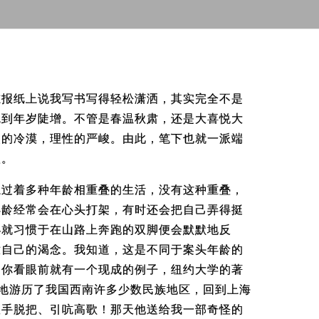
在报纸上说我写书写得轻松潇洒，其实完全不是
觉到年岁陡增。不管是春温秋肃，还是大喜悦大
史的冷漠，理性的严峻。由此，笔下也就一派端
人。
上过着多种年龄相重叠的生活，没有这种重叠，
年龄经常会在心头打架，有时还会把自己弄得挺
小就习惯于在山路上奔跑的双脚便会默默地反
放自己的渴念。我知道，这是不同于案头年龄的
，你看眼前就有一个现成的例子，纽约大学的著
，却冒险般地游历了我国西南许多少数民族地区，回到上海
双手脱把、引吭高歌！那天他送给我一部奇怪的