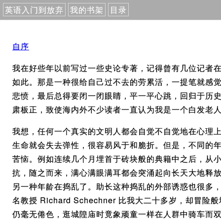
英语入门到放弃
我的书架
目录
自序
我在好些年以前写过一些史论专著，记得曾有几位记者
如此。那是一种很给自己过不去的劳累活，一提笔就感
悲愤，最后总得要闭一闭眼睛，平一平心跳，回归于历
肃板正，致使海内外不少读者一直认为我是一个白发老
我想，任何一个真实的文明人都会自觉不自觉地在心理
生命就会失去弹性，很容易风于和脆折。但是，不同的
苦恼。例如连续几个月埋首于砖块般的典籍中之后，从
抗，随之而来，满心满眼满耳都会突涌起向长天大地释
另一种年龄在捣乱了。助长这种捣乱的外部诱惑也很多
名教授 Richard Schechner 比我大二十多岁
仍毫无倦色，逛城隍庙时竟象顽童一样在人群中骑车而