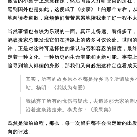
旅舍的小桌子上涂涂抹抹，然后向路人打听邮筒的所在
逛到国外也是如此，这便成了《收获》上的那个专栏，
地向读者道歉，麻烦他们苦苦累累地陪我走了好一程不
当然事情也有较为乐观的一面。真正走得远、看得多了
蚂蚁搬家总能发现它们在择路上的诸多可议论处。世间
许，正是对这种可选择性的承认与否和容忍的幅度，最
定着一种文化、一种历史的生命潜能和更新可能。事实
追寻到前人徘徊的身影，那我们又何必把这种定位看成
其实，所有的故乡原本不都是异乡吗？所谓故乡
站。杨明：《我以为有爱》
我抛弃了所有的忧伤与疑虑，去追逐那无家的潮
沿着这条路走来。泰戈尔：《采果集》
既然是漂泊旅程，那么，每一次留驻都不会否定新的出
向的评述。