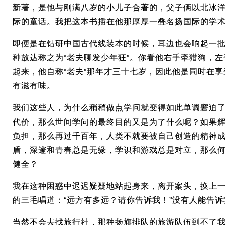
新著，是他与刚满八岁的小儿子合著的，父子俩以北冰
际的童话。我把这本书插在他那厚厚一叠名扬国际的学
即便是在钻研中国古代线装本的时候，耳边也会响起一
种放达称之为“老夫聊发少年狂”。你看他右手牵猎狗，
起来，他自称“老夫”那年才三十七岁，因此他是同时在
有滋有味。
我们这些人，为什么稍稍做点学问就变得如此单调窘迫
代价，那么世间学问的最终目的又是为了什么呢？如果
负担，那么再过千百年，人类不就要被自己创造的精神
盾，深邃和青春总是无缘，学识和游戏总是对立，那么
健全？
我在这种困惑中迟迟疑疑地站起身来，离开案头，换上
的三毛唱道：“远方有多远？请你告诉我！”没有人能告
当然不会去找旅行社，那种扬旗排队的旅游队伍到不了