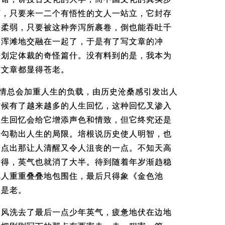
言，只要来一二个有悟性的文人一站立，它封存
靡柔弱，只要被这种奔泻所裹卷，倒也能吞吐千
然浑滩地交融在一起了，于是有了写文章的冲
法划定体裁的奇怪篇什。没有料到的是，我本为
何文章都显得苍老。
多情总会加重人生的负载，由历史沧桑感引发出人
时候有了越来越多的人生回忆，这种回忆叉渗入
人生回忆会给它增添声色和情致，但它终究还是
来勾勒出人生的局限。培根说历史使人明智，也
中点出那让人清醒又令人沮丧的一点。不知天高
悟得，英气也就消了大半。待到随着年岁渐趋稳
把人重重叠叠地包围住，最后只得象《金色池
便是老。
的风洗去了最后一点少年英气，疲惫地伏在边地