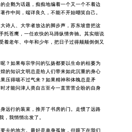
洋的企鹅为话题，痴痴地编着一个又一个不着边
术著作中间，端详良久，不能不开始嘲笑自己。
批大诗人、大学者放达的脚步声，苏东坡曾把这
左手托苍鹰，一任欢快的马蹄纵情奔驰。其实细说
享受着老年、中年和少年，把日子过得颠颠倒倒又
了呢？如果每宗学问的弘扬都要以生命的枯萎为
辉煌的知识文明总是给人们带来如此沉重的身心
成果压得喘不过气来？如果精神和体魄总是矛
何时才能问津人类自古至今一直苦苦企盼的自身
一身远行的装束，推开了书房的门。走惯了远路
诉我，我悄悄出发了。
我要去的地方。最好是单身孤旅，但眼下在我们